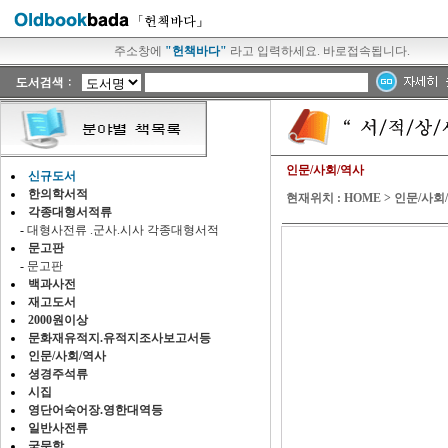
주소창에
"헌책바다"
라고 입력하세요. 바로접속됩니다.
인문/사회/역사
신규도서
한의학서적
현재위치 :
HOME
> 인문/사회
각종대형서적류
-
대형사전류 .군사.시사 각종대형서적
문고판
-
문고판
백과사전
재고도서
2000원이상
문화재유적지.유적지조사보고서등
인문/사회/역사
셩경주석류
시집
영단어숙어장.영한대역등
일반사전류
국문학