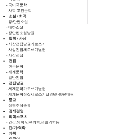
-
국어국문학
-
사학 고전문학
소설 / 희곡
-
장/단편소설
-
대하소설
-
장단편소설낱권
철학 / 사상
-
사상전집낱권가로쓰기
-
사상전집세로쓰기낟권
-
사상전집
전집
-
한국문학
-
세계문학
-
일반전집
전집낱권
-
세계문학가로쓰기낱권
-
세계문학전집세로쓰기낱권60~80년대판
종교
-
성경주석종류
경제경영
의학스포츠
-
건강.의학 민속의학.생활의학등
단/기/역학
과학