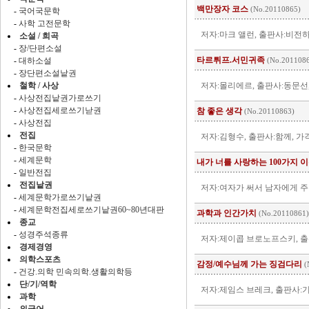
백만장자 코스
(No.20110865)
-
국어국문학
-
사학 고전문학
저자:마크 앨런, 출판사:비전하
소설 / 희곡
-
장/단편소설
타르튀프.서민귀족
-
대하소설
(No.201108
-
장단편소설낱권
철학 / 사상
저자:몰리에르, 출판사:동문선,
-
사상전집낱권가로쓰기
-
사상전집세로쓰기낟권
참 좋은 생각
(No.20110863)
-
사상전집
전집
저자:김형수, 출판사:함께, 가격
-
한국문학
-
세계문학
내가 너를 사랑하는 100가지 
-
일반전집
전집낱권
저자:여자가 써서 남자에게 주는 
-
세계문학가로쓰기낱권
-
세계문학전집세로쓰기낱권60~80년대판
과학과 인간가치
(No.20110861)
종교
-
성경주석종류
저자:제이콥 브로노프스키, 출
경제경영
의학스포츠
감정/예수님께 가는 징검다리
(
-
건강.의학 민속의학.생활의학등
단/기/역학
저자:제임스 브레크, 출판사:기
과학