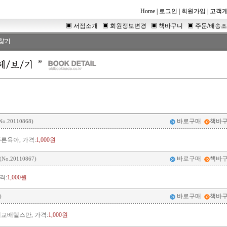
Home
|
로그인
|
회원가입
|
고객
▣
서점소개
▣
회원정보변경
▣
책바구니
▣
주문/배송
바로구매
책바
No.20110868)
른육아, 가격:
1,000원
바로구매
책바
(No.20110867)
격:
1,000원
바로구매
책바
)
교배텔스만, 가격:
1,000원