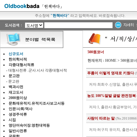
주소창에
"헌책바다"
라고 입력하세요. 바로접속됩니다.
500원코너
신규도서
한의학서적
현재위치 :
HOME
> 500원코너
각종대형서적류
-
대형사전류 .군사.시사 각종대형서적
푸름이 이렇게 영재로 키웠다
(
문고판
-
문고판
저자:최희수.신영일, 출판사:푸
백과사전
재고도서
농도 100%말발 글발 완전정복
2000원이상
문화재유적지.유적지조사보고서등
저자:1, 출판사:황금부엉이, 가
인문/사회/역사
셩경주석류
사람이 따르는 말
(No.20110866
시집
영단어숙어장.영한대역등
저자:허구치 유이치, 출판사:대
일반사전류
국문학