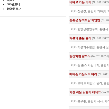
외국어
바다로 가는 아이
(No.20110859
500원코너
1000원코너
저자:전은강, 출판사:가야넷, 
손쉬운 동의보감 지압법
(No.20
저자:한방생활연구회, 출판사:
탁류의 혼을 불러
(No.20110857
저자:백봉기수필집, 출판사:신
링컨처럼 말하라
(No.20110856)
저자:존 홈스.카린바지, 출판사
메디슨 카운티의 다리
(No.2011
저자:로버트 제임스 윌러, 출판
가장 쉬운 맞벌이 재테크
(No.2
저자:류우홍, 출판사:시사, 가격