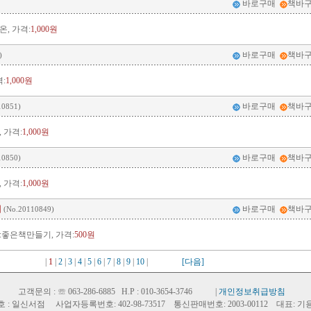
바로구매
책바
, 가격:
1,000원
바로구매
책바
)
:
1,000원
바로구매
책바
10851)
 가격:
1,000원
바로구매
책바
10850)
 가격:
1,000원
지
바로구매
책바
(No.20110849)
좋은책만들기, 가격:
500원
|
1
|
2
|
3
|
4
|
5
|
6
|
7
|
8
|
9
|
10
|
[다음]
고객문의 : ☏ 063-286-6885 H.P : 010-3654-3746 |
개인정보취급방침
호 : 일신서점 사업자등록번호: 402-98-73517 통신판매번호: 2003-00112 대표: 기