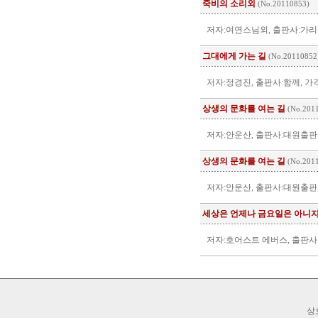
죽비의 소리외
(No.20110853)
저자:여연스님외, 출판사:가리온
그대에게 가는 길
(No.20110852
저자:정경진, 출판사:함께, 가격
상생의 문화를 여는 길
(No.201
저자:안운산, 출판사:대원출판,
상생의 문화를 여는 길
(No.201
저자:안운산, 출판사:대원출판,
세상은 언제나 금요일은 아니
저자:호어스트 에버스, 출판사:
상