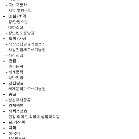
-
국어국문학
-
사학 고전문학
소설 / 희곡
-
장/단편소설
-
대하소설
-
장단편소설낱권
철학 / 사상
-
사상전집낱권가로쓰기
-
사상전집세로쓰기낟권
-
사상전집
전집
-
한국문학
-
세계문학
-
일반전집
전집낱권
-
세계문학가로쓰기낱권
종교
-
성경주석종류
경제경영
의학스포츠
-
건강.의학 민속의학.생활의학등
단/기/역학
과학
외국어