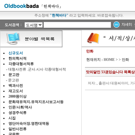
주소창에
"헌책바다"
라고 입력하세요. 바로접속됩니다.
만화
신규도서
한의학서적
현재위치 :
HOME
>
>
만화
각종대형서적류
-
대형사전류 .군사.시사 각종대형서적
맛의달인 53권있습니다 목록
문고판
-
문고판
저자:., 출판사:대원씨아이, 가
백과사전
재고도서
2000원이상
문화재유적지.유적지조사보고서등
인문/사회/역사
셩경주석류
시집
영단어숙어장.영한대역등
일반사전류
국문학