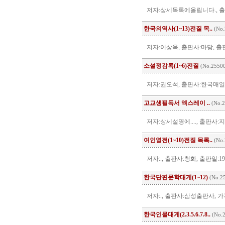
저자:상세목록에올립니다., 출판사
한국의역사(1~13)전질 목..
(No.
저자:이상옥, 출판사:마당, 출판일
소설정감록(1~6)전질
(No.2550
저자:권오석, 출판사:한국매일출판
고교생필독서 엑스레이 ..
(No.2
저자:상세설명에...., 출판사:지학
여인열전(1~10)전질 목록..
(No.
저자:., 출판사:청화, 출판일:19
한국단편문학대게(1~12)
(No.2
저자:., 출판사:삼성출판사, 가
한국인물대게(2.3.5.6.7.8..
(No.