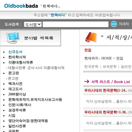
주소창에
"헌책바다"
라고 입력하세요. 바로접속됩니다.
전집
신규도서
한의학서적
현재위치 :
HOME
> 전집
각종대형서적류
한국문학
|
세계문학
|
일반전
-
대형사전류 .군사.시사 각종대형서적
문고판
-
문고판
백과사전
재고도서
우리시대의 한국문학(1~24..
(N
2000원이상
문화재유적지.유적지조사보고서등
저자:상세설명에..., 출판사:계몽
인문/사회/역사
셩경주석류
우리시대의 한국문학<1-30..
(N
시집
영단어숙어장.영한대역등
저자:상세설명에..., 출판사:계몽
일반사전류
국문학