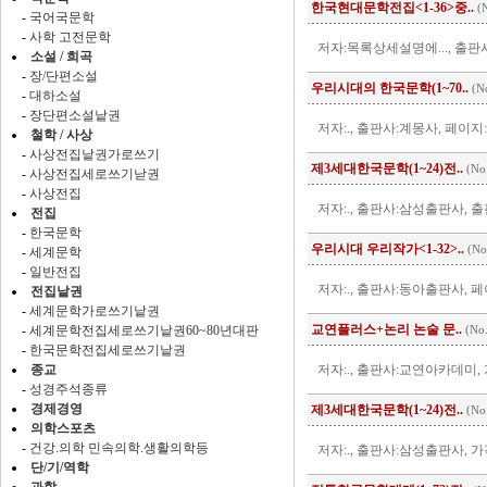
한국현대문학전집<1-36>중..
(N
-
국어국문학
-
사학 고전문학
저자:목록상세설명에..., 출판사:
소설 / 희곡
-
장/단편소설
우리시대의 한국문학(1~70..
(N
-
대하소설
-
장단편소설낱권
저자:., 출판사:계몽사, 페이지:3
철학 / 사상
-
사상전집낱권가로쓰기
제3세대한국문학(1~24)전..
(No
-
사상전집세로쓰기낟권
-
사상전집
저자:., 출판사:삼성출판사, 출판
전집
-
한국문학
우리시대 우리작가<1-32>..
(No
-
세계문학
-
일반전집
저자:., 출판사:동아출판사, 페이
전집낱권
-
세계문학가로쓰기낱권
교연플러스+논리 논술 문..
-
세계문학전집세로쓰기낱권60~80년대판
(No
-
한국문학전집세로쓰기낱권
종교
저자:., 출판사:교연아카데미, 
-
성경주석종류
경제경영
제3세대한국문학(1~24)전..
(No
의학스포츠
-
건강.의학 민속의학.생활의학등
저자:., 출판사:삼성출판사, 가
단/기/역학