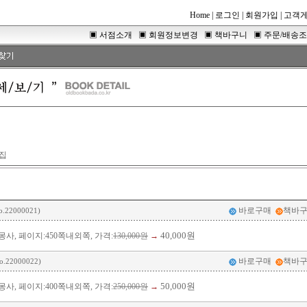
Home
|
로그인
|
회원가입
|
고객
▣
서점소개
▣
회원정보변경
▣
책바구니
▣
주문/배송
집
바로구매
책바
o.22000021)
40,000원
사, 페이지:450쪽내외쪽, 가격:
130,000원
→
바로구매
책바
o.22000022)
50,000원
사, 페이지:400쪽내외쪽, 가격:
250,000원
→