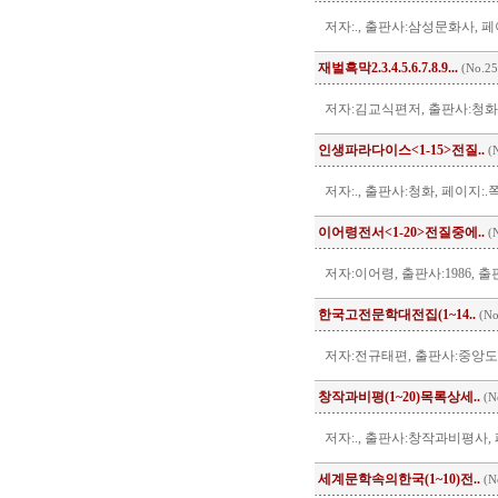
저자:., 출판사:삼성문화사, 페이
재벌흑막2.3.4.5.6.7.8.9...
(No.25
저자:김교식편저, 출판사:청화, 출
인생파라다이스<1-15>전질..
(N
저자:., 출판사:청화, 페이지:.쪽
이어령전서<1-20>전질중에..
(N
저자:이어령, 출판사:1986, 출판
한국고전문학대전집(1~14..
(No
저자:전규태편, 출판사:중앙도서, 
창작과비평(1~20)목록상세..
(N
저자:., 출판사:창작과비평사, 페
세계문학속의한국(1~10)전..
(N