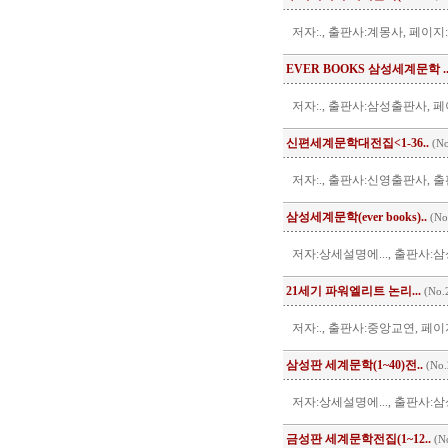
저자:., 출판사:계몽사, 페이지:
EVER BOOKS 삼성세계문학 .
저자:., 출판사:삼성출판사, 페
신편세계문학대전집<1-36..
(No
저자:., 출판사:신영출판사, 출판
삼성세계문학(ever books)..
(No
저자:상세설명에..., 출판사:삼성
21세기 파워엘리트 논리...
(No.
저자:., 출판사:중앙교연, 페이지
삼성판 세계문학(1~40)전..
(No.
저자:상세설명에..., 출판사:삼
금성판 세계문학전집(1~12..
(N