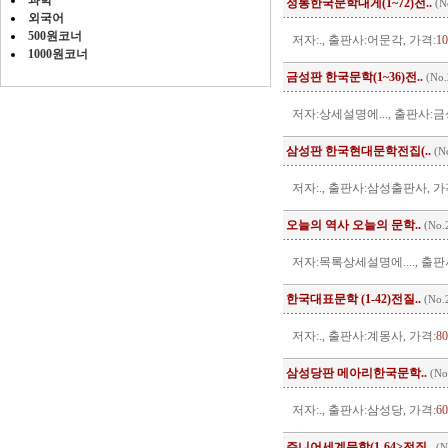
과학
정통한국문학대게(1~72)전..
(N
외국어
500원코너
저자:., 출판사:어문각, 가격:
1
1000원코너
금성판 한국문학(1~36)전..
(No.
저자:상세설명에..., 출판사:금성
삼성판 한국현대문학전집(..
(N
저자:., 출판사:삼성출판사, 가
오늘의 역사 오늘의 문학..
(No.
저자:목록상세설명에...., 출판
한국대표문학 (1-42)전질..
(No.
저자:., 출판사:계몽사, 가격:
8
삼성당판 메아리한국문학..
(No
저자:., 출판사:삼성당, 가격:
6
주니어세계문학(1-64>전질..
(N