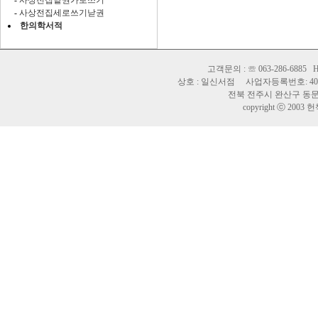
-
사상전집낱권가로쓰기
-
사상전집세로쓰기낟권
한의학서적
고객문의 : ☏ 063-286-6885 H
상호 : 일신서점 사업자등록번호: 402-
전북 전주시 완산구 동문길 
copyright ⓒ 2003 헌책바