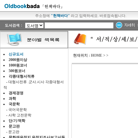
주소창에
"헌책바다"
라고 입력하세요. 바로접속됩니다.
신규도서
현재위치 :
HOME
>
>
2000원이상
1000원코너
500원코너
각종대형서적류
-
대형사전류 .군사.시사 각종대형서
적
경제경영
과학
국문학
-
국어국문학
-
사학 고전문학
단/기/역학
문고판
-
문고판
문화재유적지.유적지조사보고서등