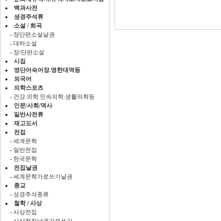
백과사전
셩경주석류
소설 / 희곡
-
장단편소설낱권
-
대하소설
-
장/단편소설
시집
영단어숙어장.영한대역등
외국어
의학스포츠
-
건강.의학 민속의학.생활의학등
인문/사회/역사
일반사전류
재고도서
전집
-
세계문학
-
일반전집
-
한국문학
전집낱권
-
세계문학가로쓰기낱권
종교
-
성경주석종류
철학 / 사상
-
사상전집