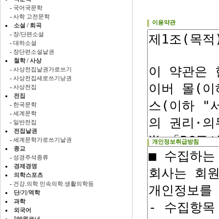
-
국어국문학
-
사학 고전문학
이용약관
소설 / 희곡
-
장/단편소설
-
대하소설
-
장단편소설낱권
철학 / 사상
-
사상전집낱권가로쓰기
-
사상전집세로쓰기낟권
-
사상전집
전집
-
한국문학
-
세계문학
-
일반전집
전집낱권
-
세계문학가로쓰기낱권
개인정보취급방침
종교
-
성경주석종류
경제경영
의학스포츠
-
건강.의학 민속의학.생활의학등
단/기/역학
과학
외국어