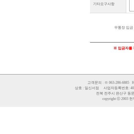
기타요구사항
무통장 입금
※ 입금자를 
고객문의 : ☏ 063-286-6885 H
상호 : 일신서점 사업자등록번호: 402-
전북 전주시 완산구 동문길 
copyright ⓒ 2003 헌책바