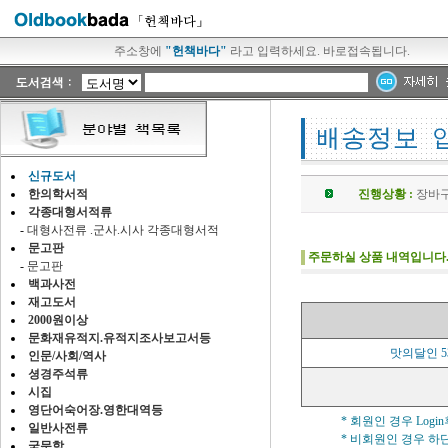
주소창에
"헌책바다"
라고 입력하세요. 바로접속됩니다.
신규도서
한의학서적
진행상황 :
장바구
각종대형서적류
-
대형사전류 .군사.시사 각종대형서적
문고판
주문하실 상품 내역입니다
-
문고판
백과사전
재고도서
2000원이상
문화재유적지.유적지조사보고서등
맛의달인 5
인문/사회/역사
셩경주석류
시집
영단어숙어장.영한대역등
* 회원인 경우 Lo
일반사전류
* 비회원인 경우 하
국문학