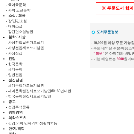
-
국어국문학
※ 주문도서 합계금
-
사학 고전문학
소설 / 희곡
-
장/단편소설
-
대하소설
-
장단편소설낱권
도서주문정보
철학 / 사상
-
사상전집낱권가로쓰기
-
10,000원 이상 주문 가능
-
사상전집세로쓰기낟권
- 주문 내역은 주문/배송조
-
사상전집
-
"회원"
은
아이디
와
비밀
전집
- 기본 배송료는
3000
원이며
-
한국문학
-
세계문학
-
일반전집
전집낱권
-
세계문학가로쓰기낱권
-
세계문학전집세로쓰기낱권60~80년대판
-
한국문학전집세로쓰기낱권
종교
-
성경주석종류
경제경영
의학스포츠
-
건강.의학 민속의학.생활의학등
단/기/역학