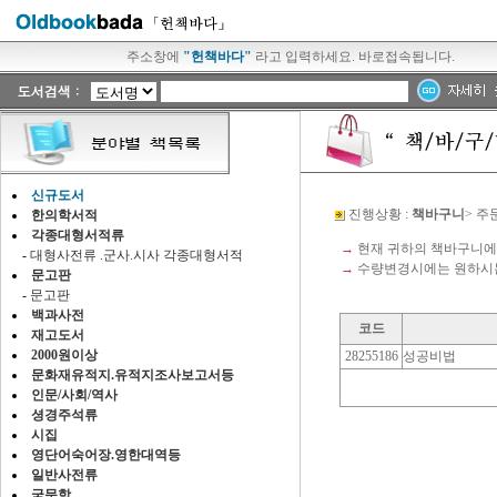
주소창에
"헌책바다"
라고 입력하세요. 바로접속됩니다.
신규도서
진행상황 :
책바구니
> 주
한의학서적
각종대형서적류
→
현재 귀하의 책바구니
-
대형사전류 .군사.시사 각종대형서적
→
수량변경시에는 원하시는
문고판
-
문고판
백과사전
코드
재고도서
2000원이상
28255186
성공비법
문화재유적지.유적지조사보고서등
인문/사회/역사
셩경주석류
시집
영단어숙어장.영한대역등
일반사전류
국문학